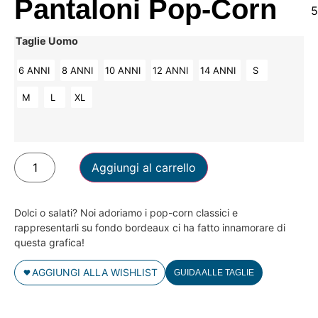
Pantaloni Pop-Corn
5
Taglie Uomo
6 ANNI
8 ANNI
10 ANNI
12 ANNI
14 ANNI
S
M
L
XL
Aggiungi al carrello
Dolci o salati? Noi adoriamo i pop-corn classici e
rappresentarli su fondo bordeaux ci ha fatto innamorare di
questa grafica!
AGGIUNGI ALLA WISHLIST
GUIDA ALLE TAGLIE