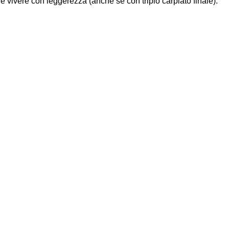
 e vivere con leggerezza (anche se con triplo carpiato finale).