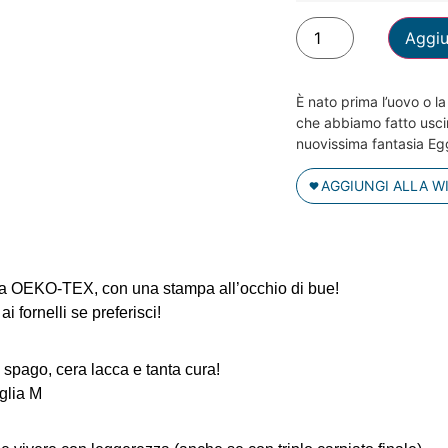
Aggiu
È nato prima l’uovo o l
che abbiamo fatto uscir
nuovissima fantasia Eg
AGGIUNGI ALLA W
cata OEKO-TEX, con una stampa all’occhio di bue!
i fornelli se preferisci!
 spago, cera lacca e tanta cura!
aglia M