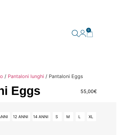
0
o
/
Pantaloni lunghi
/ Pantaloni Eggs
ni Eggs
55,00
€
ANNI
12 ANNI
14 ANNI
S
M
L
XL