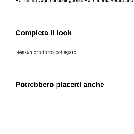
Per chi ha voglia di distinguersi. Per chi ama volare alto
Completa il look
Nessun prodotto collegato.
Potrebbero piacerti anche