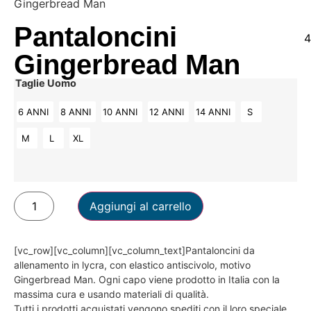
Gingerbread Man
Pantaloncini
4
Gingerbread Man
Taglie Uomo
6 ANNI
8 ANNI
10 ANNI
12 ANNI
14 ANNI
S
M
L
XL
Aggiungi al carrello
[vc_row][vc_column][vc_column_text]Pantaloncini da
allenamento in lycra, con elastico antiscivolo, motivo
Gingerbread Man. Ogni capo viene prodotto in Italia con la
massima cura e usando materiali di qualità.
Tutti i prodotti acquistati vengono spediti con il loro speciale