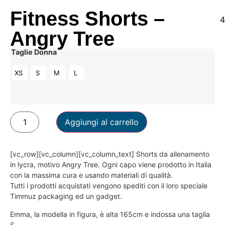
Fitness Shorts –
4
Angry Tree
Taglie Donna
XS
S
M
L
Aggiungi al carrello
[vc_row][vc_column][vc_column_text] Shorts da allenamento
in lycra, motivo Angry Tree. Ogni capo viene prodotto in Italia
con la massima cura e usando materiali di qualità.
Tutti i prodotti acquistati vengono spediti con il loro speciale
Timmuz packaging ed un gadget.
Emma, la modella in figura, è alta 165cm e indossa una taglia
S.