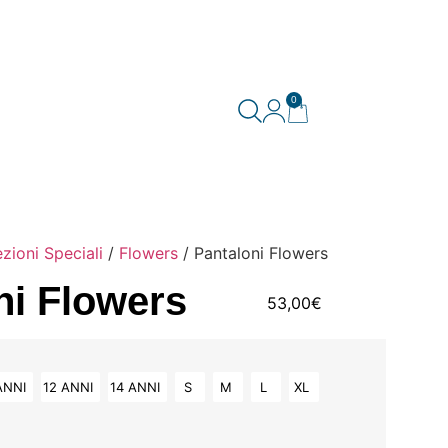
0
ezioni Speciali
/
Flowers
/ Pantaloni Flowers
ni Flowers
53,00
€
ANNI
12 ANNI
14 ANNI
S
M
L
XL