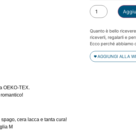
Aggiu
Quanto è bello ricevere 
riceverli, regalarli e per
Ecco perché abbiamo cr
AGGIUNGI ALLA W
cata OEKO-TEX.
o romantico!
 spago, cera lacca e tanta cura!
aglia M