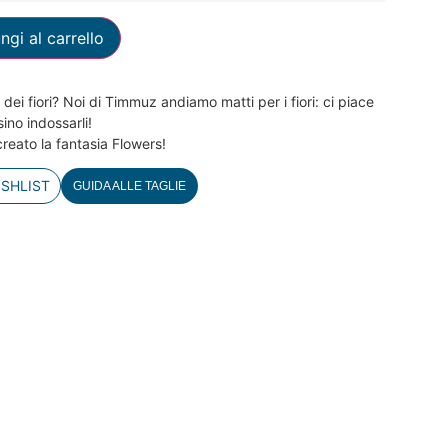
ngi al carrello
dei fiori? Noi di Timmuz andiamo matti per i fiori: ci piace
sino indossarli!
eato la fantasia Flowers!
ISHLIST
GUIDA ALLE TAGLIE