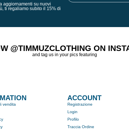
ima aggiornamenti su nuovi
ù, ti regaliamo subito il 15% di
W @TIMMUZCLOTHING ON INS
and tag us in your pics featuring
RMATION
ACCOUNT
i vendita
Registrazione
Login
cy
Profilo
cy
Traccia Ordine