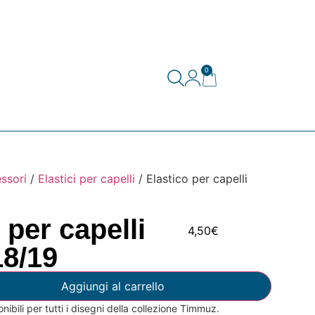
0
ssori
/
Elastici per capelli
/ Elastico per capelli
 per capelli
4,50
€
18/19
Aggiungi al carrello
onibili per tutti i disegni della collezione Timmuz.